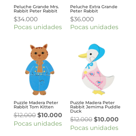
Peluche Grande Mrs.
Peluche Extra Grande
Rabbit Peter Rabbit
Peter Rabbit
$
34.000
$
36.000
Pocas unidades
Pocas unidades
Puzzle Madera Peter
Puzzle Madera Peter
Rabbit Tom Kitten
Rabbit Jemima Puddle
Duck
El
El
$
12.000
$
10.000
El
El
$
12.000
$
10.000
precio
precio
Pocas unidades
precio
preci
Pocas unidades
original
actual
original
actua