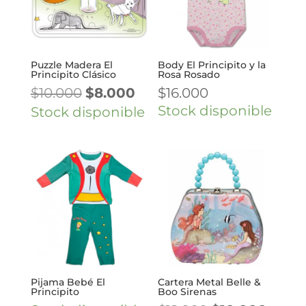
Puzzle Madera El
Body El Principito y la
Principito Clásico
Rosa Rosado
El
El
$
10.000
$
8.000
$
16.000
precio
precio
Stock disponible
Stock disponible
original
actual
era:
es:
$10.000.
$8.000.
Pijama Bebé El
Cartera Metal Belle &
Principito
Boo Sirenas