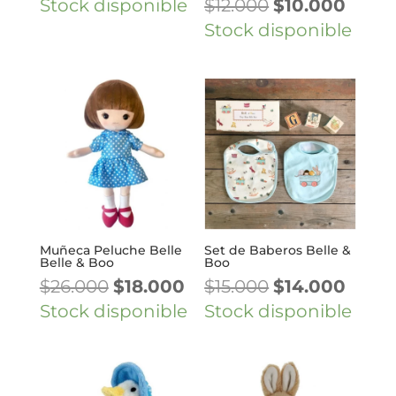
El
El
Stock disponible
$
12.000
$
10.000
precio
preci
Stock disponible
original
actua
era:
es:
$12.000.
$10.0
Muñeca Peluche Belle
Set de Baberos Belle &
Belle & Boo
Boo
El
El
El
El
$
26.000
$
18.000
$
15.000
$
14.000
precio
precio
precio
preci
Stock disponible
Stock disponible
original
actual
original
actua
era:
es:
era:
es:
$26.000.
$18.000.
$15.000.
$14.0