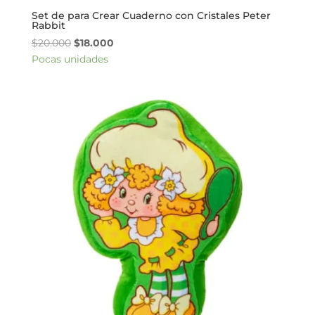
Set de para Crear Cuaderno con Cristales Peter
Rabbit
El
El
$
20.000
$
18.000
precio
precio
Pocas unidades
original
actual
era:
es:
$20.000.
$18.000.