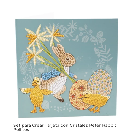
original
actual
era:
es:
$8.200.
$6.800.
Set para Crear Tarjeta con Cristales Peter Rabbit
Pollitos