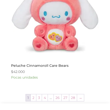
Peluche Cinnamoroll Care Bears
$
42.000
Pocas unidades
1
2
3
4
…
26
27
28
→