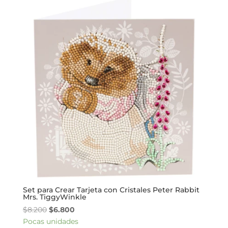
$8.200.
$6.800.
Set para Crear Tarjeta con Cristales Peter Rabbit
Mrs. TiggyWinkle
El
El
$
8.200
$
6.800
precio
precio
Pocas unidades