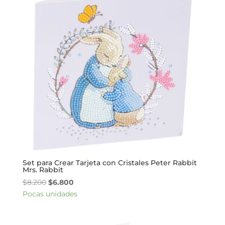
Set para Crear Tarjeta con Cristales Peter Rabbit
Mrs. Rabbit
El
El
$
8.200
$
6.800
precio
precio
Pocas unidades
original
actual
era:
es: