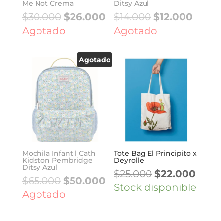
Me Not Crema
Ditsy Azul
El
El
El
El
$
30.000
$
26.000
$
14.000
$
12.000
precio
precio
precio
preci
Agotado
Agotado
original
actual
original
actua
era:
es:
era:
es:
Agotado
$30.000.
$26.000.
$14.000.
$12.00
Mochila Infantil Cath
Tote Bag El Principito x
Kidston Pembridge
Deyrolle
Ditsy Azul
El
El
$
25.000
$
22.000
El
El
$
65.000
$
50.000
precio
prec
Stock disponible
precio
precio
Agotado
original
actua
original
actual
era:
es:
era:
es: