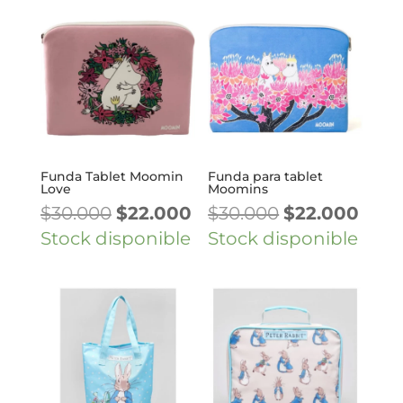
$25.000.
$22.0
$65.000.
$50.000.
Funda Tablet Moomin
Funda para tablet
Love
Moomins
El
El
El
El
$
30.000
$
22.000
$
30.000
$
22.000
precio
precio
precio
prec
Stock disponible
Stock disponible
original
actual
original
actu
era:
es:
era:
es:
$30.000.
$22.000.
$30.000.
$22.