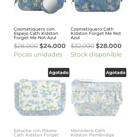
Cosmetiquero con
Cosmetiquero Cath
Espejo Cath Kidston
Kidston Forget Me Not
Forget Me Not Azul
Azul
El
El
El
El
$
28.000
$
24.000
$
32.000
$
28.000
precio
precio
precio
prec
Pocas unidades
Stock disponible
original
actual
original
actu
era:
es:
era:
es:
Agotado
Agotado
$28.000.
$24.000.
$32.000.
$28.
Estuche con Ribete
Monedero Cath
Cath Kidston Forget
Kidston Pembridge