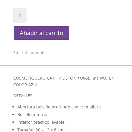
Cosmetiquero
Cath
Kidston
Forget
Añadir al carrito
Me
Not
Azul
Stock disponible
cantidad
COSMETIQUERO CATH KIDSTON
FORGET ME NOT
EN
COLOR AZUL
DETALLES
Abertura bolsillo profundo con cremallera
Bolsillo interno
Interior práctico lavable
Tamaño:
20 x 13 x 8 cm