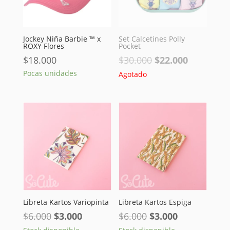
Jockey Niña Barbie ™ x
Set Calcetines Polly
ROXY Flores
Pocket
El
El
$
18.000
$
30.000
$
22.000
precio
precio
Pocas unidades
Agotado
original
actual
era:
es:
$30.000.
$22.000.
Libreta Kartos Variopinta
Libreta Kartos Espiga
El
El
El
El
$
6.000
$
3.000
$
6.000
$
3.000
precio
precio
precio
precio