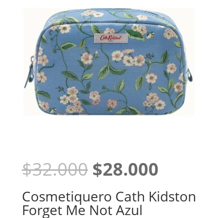
El
El
$
32.000
$
28.000
precio
precio
original
actual
Cosmetiquero Cath Kidston
era:
es:
Forget Me Not Azul
$32.000.
$28.00