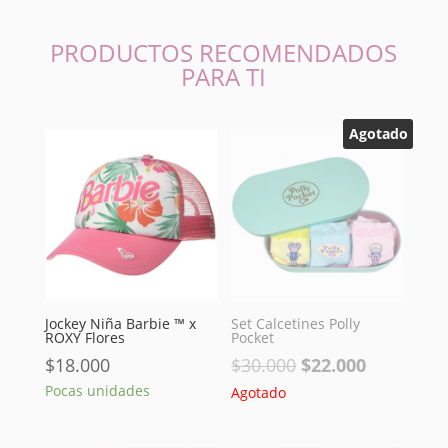
PRODUCTOS RECOMENDADOS
PARA TI
Agotado
Jockey Niña Barbie ™ x
Set Calcetines Polly
ROXY Flores
Pocket
El
El
$
18.000
$
30.000
$
22.000
precio
precio
Pocas unidades
Agotado
original
actual
era:
es: