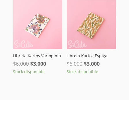
$30.000.
$22.000.
Libreta Kartos Variopinta
Libreta Kartos Espiga
El
El
El
El
$
6.000
$
3.000
$
6.000
$
3.000
precio
precio
precio
precio
Stock disponible
Stock disponible
original
actual
original
actual
era:
es:
era:
es:
$6.000.
$3.000.
$6.000.
$3.000.