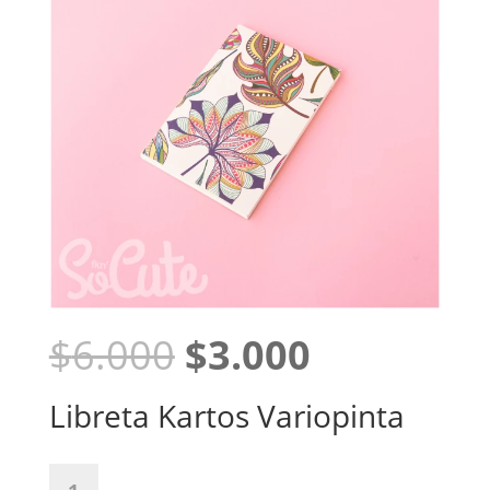
El
El
$
6.000
$
3.000
precio
precio
original
actual
Libreta Kartos Variopinta
era:
es:
$6.000.
$3.000.
Libreta