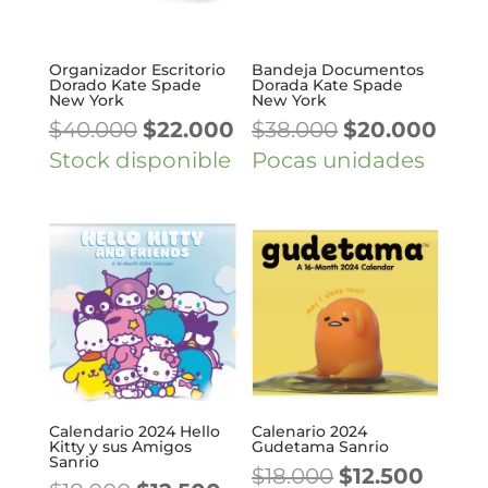
Organizador Escritorio
Bandeja Documentos
Dorado Kate Spade
Dorada Kate Spade
New York
New York
El
El
El
El
$
40.000
$
22.000
$
38.000
$
20.000
precio
precio
precio
prec
Stock disponible
Pocas unidades
original
actual
original
actu
era:
es:
era:
es:
$40.000.
$22.000.
$38.000.
$20.
Calendario 2024 Hello
Calenario 2024
Kitty y sus Amigos
Gudetama Sanrio
Sanrio
El
El
$
18.000
$
12.500