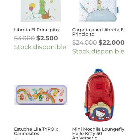
Libreta El Principito
Carpeta para Llibreta El
Principito
El
El
$
3.000
$
2.500
El
El
$
24.000
$
22.000
precio
precio
Stock disponible
precio
prec
Stock disponible
original
actual
original
actu
era:
es:
era:
es:
$3.000.
$2.500.
$24.000.
$22.
Estuche Lila TYPO x
Mini Mochila Loungefly
Cariñositos
Hello Kitty 50
Aniversario