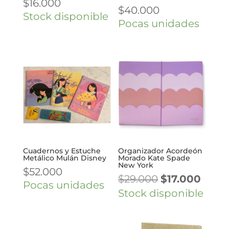
$
16.000
$
40.000
Stock disponible
Pocas unidades
Cuadernos y Estuche
Organizador Acordeón
Metálico Mulán Disney
Morado Kate Spade
New York
$
52.000
El
El
$
29.000
$
17.000
Pocas unidades
precio
preci
Stock disponible
original
actua
era:
es: