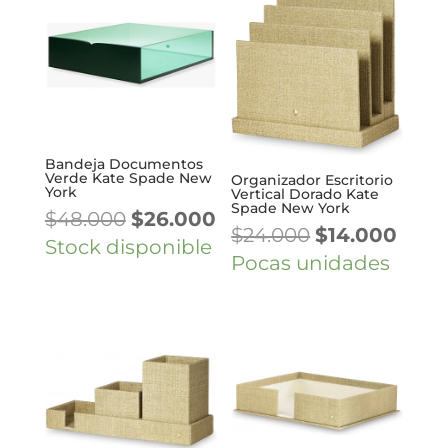
$29.000.
$17.0
Bandeja Documentos
Verde Kate Spade New
Organizador Escritorio
York
Vertical Dorado Kate
Spade New York
El
El
$
48.000
$
26.000
El
El
$
24.000
$
14.000
precio
precio
Stock disponible
precio
prec
Pocas unidades
original
actual
original
actua
era:
es:
era:
es:
$48.000.
$26.000.
$24.000.
$14.0