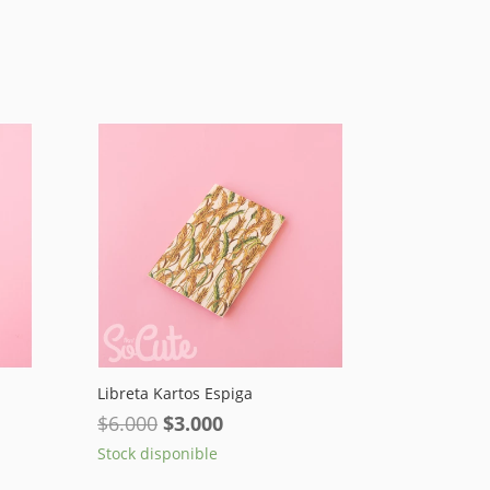
Libreta Kartos Espiga
El
El
$
6.000
$
3.000
precio
precio
Stock disponible
original
actual