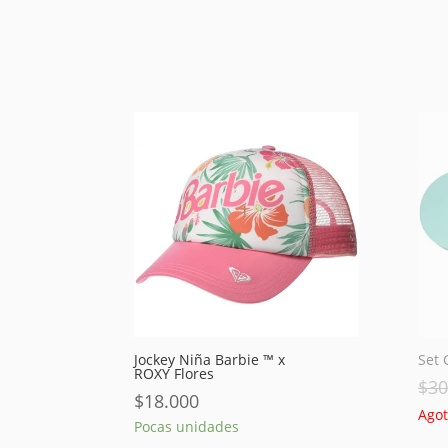
Jockey Niña Barbie ™ x
Set 
ROXY Flores
$
30
$
18.000
Ago
Pocas unidades