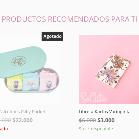
PRODUCTOS RECOMENDADOS PARA TI
Agotado
Calcetines Polly Pocket
Libreta Kartos Variopinta
El
El
El
El
.000
$
22.000
$
6.000
$
3.000
precio
precio
precio
precio
tado
Stock disponible
original
actual
original
actual