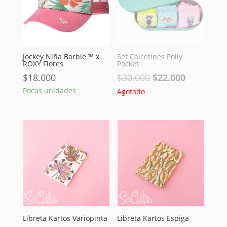
Jockey Niña Barbie ™ x
Set Calcetines Polly
ROXY Flores
Pocket
El
El
$
18.000
$
30.000
$
22.000
precio
precio
Pocas unidades
Agotado
original
actual
era:
es:
$30.000.
$22.000.
Libreta Kartos Variopinta
Libreta Kartos Espiga