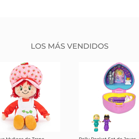
LOS MÁS VENDIDOS
va Muñeca de Trapo
Polly Pocket Set de Joyas