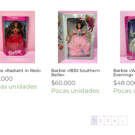
ie «Radiant in Red»
Barbie «1830 Southern
Barbie «W
Belle»
Evening»
.000
$
60.000
$
48.00
as unidades
Pocas unidades
Pocas 
1
2
3
4
→