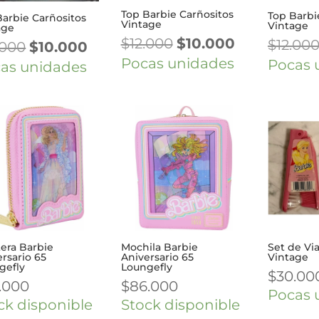
Top Barbie Carñositos
Top Barbi
Barbie Carñositos
Vintage
Vintage
age
El
El
$
12.000
$
10.000
$
12.00
El
El
.000
$
10.000
precio
precio
Pocas unidades
precio
precio
Pocas 
as unidades
original
actual
original
actual
era:
es:
era:
es:
$12.000.
$10.000.
$12.000.
$10.000.
tera Barbie
Mochila Barbie
Set de Vi
rsario 65
Aniversario 65
Vintage
gefly
Loungefly
$
30.00
.000
$
86.000
Pocas 
ck disponible
Stock disponible