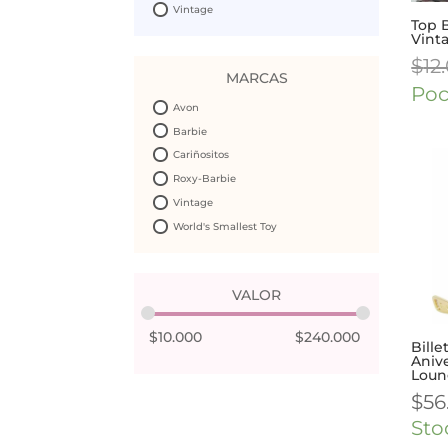
Vintage
Top 
Vint
$
12
MARCAS
Poc
Avon
Barbie
Cariñositos
Roxy-Barbie
Vintage
World's Smallest Toy
VALOR
$
10.000
$
240.000
Bille
Anive
Loun
$
56
Sto