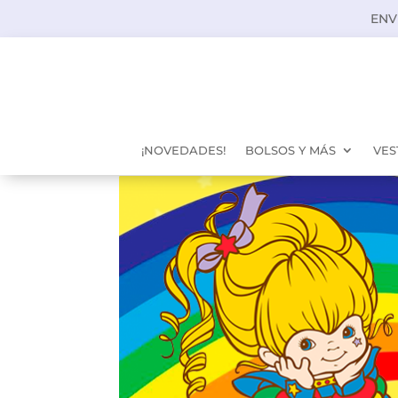
ENV
¡NOVEDADES!
BOLSOS Y MÁS
VES