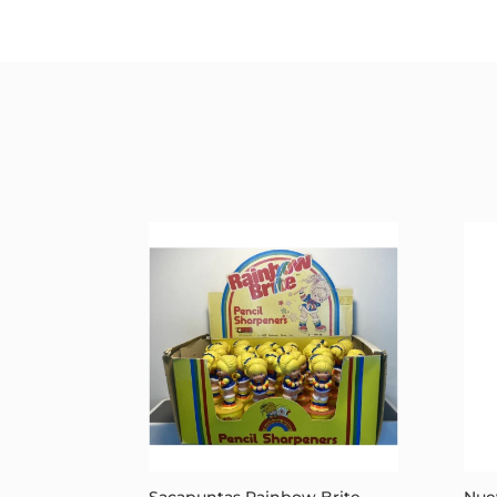
Sacapuntas Rainbow Brite
Nue