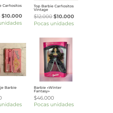
e Carñositos
Top Barbie Carñositos
Vintage
El
El
0
$
10.000
El
El
$
12.000
$
10.000
precio
precio
precio
precio
unidades
Pocas unidades
original
actual
original
actual
era:
es:
era:
es:
$12.000.
$10.000.
$12.000.
$10.000.
aje Barbie
Barbie «Winter
Fantasy»
0
$
46.000
unidades
Pocas unidades