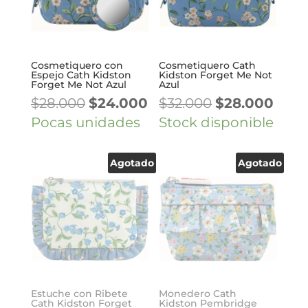
Cosmetiquero con
Cosmetiquero Cath
Espejo Cath Kidston
Kidston Forget Me Not
Forget Me Not Azul
Azul
El
El
El
El
$
28.000
$
24.000
$
32.000
$
28.000
precio
precio
precio
prec
Pocas unidades
Stock disponible
original
actual
original
actu
era:
es:
era:
es:
Agotado
Agotado
$28.000.
$24.000.
$32.000.
$28.
Estuche con Ribete
Monedero Cath
Cath Kidston Forget
Kidston Pembridge