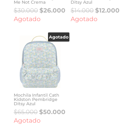
Me Not Crema
Ditsy Azul
El
El
El
El
$
30.000
$
26.000
$
14.000
$
12.000
precio
precio
precio
preci
Agotado
Agotado
original
actual
original
actua
era:
es:
era:
es:
Agotado
$30.000.
$26.000.
$14.000.
$12.00
Mochila Infantil Cath
Kidston Pembridge
Ditsy Azul
El
El
$
65.000
$
50.000
precio
precio
Agotado
original
actual
era:
es: