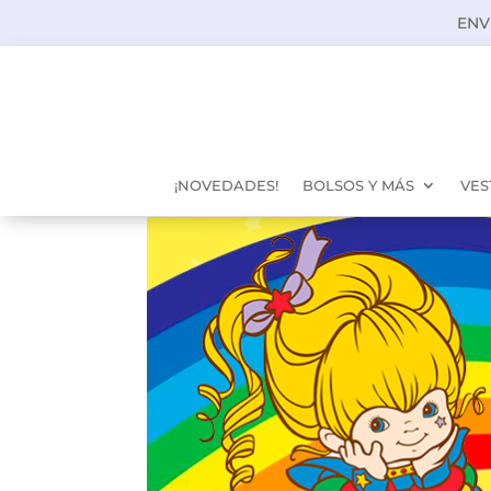
ENV
¡NOVEDADES!
BOLSOS Y MÁS
VES