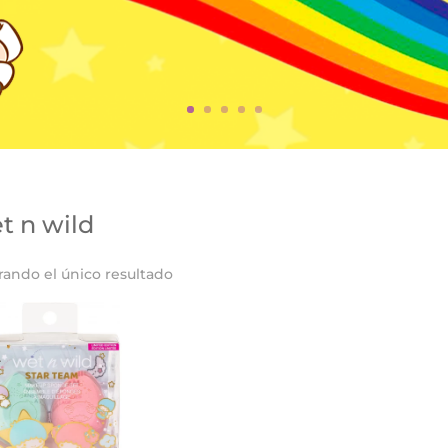
t n wild
rando el único resultado