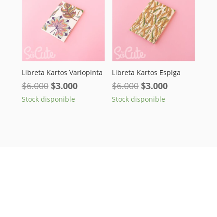
Libreta Kartos Variopinta
Libreta Kartos Espiga
El
El
El
El
$
6.000
$
3.000
$
6.000
$
3.000
precio
precio
precio
precio
Stock disponible
Stock disponible
original
actual
original
actual
era:
es:
era:
es:
$6.000.
$3.000.
$6.000.
$3.000.