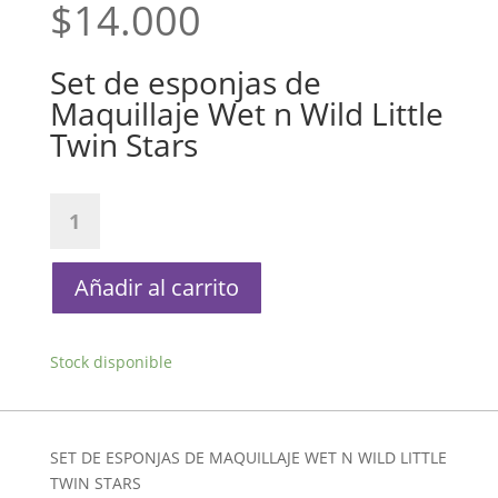
$
14.000
Set de esponjas de
Maquillaje Wet n Wild Little
Twin Stars
Set
de
esponjas
de
Añadir al carrito
Maquillaje
Wet
n
Stock disponible
Wild
Little
Twin
SET DE ESPONJAS DE MAQUILLAJE WET N WILD LITTLE
Stars
TWIN STARS
cantidad