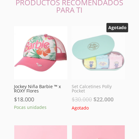
PRODUCTOS RECOMENDADOS
PARA TI
Agotado
Jockey Niña Barbie ™ x
Set Calcetines Polly
ROXY Flores
Pocket
El
El
$
18.000
$
30.000
$
22.000
precio
precio
Pocas unidades
Agotado
original
actual
era:
es:
$30.000.
$22.000.