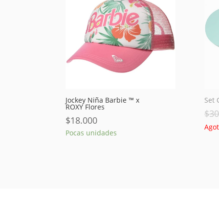
Jockey Niña Barbie ™ x
Set 
ROXY Flores
$
30
$
18.000
Ago
Pocas unidades