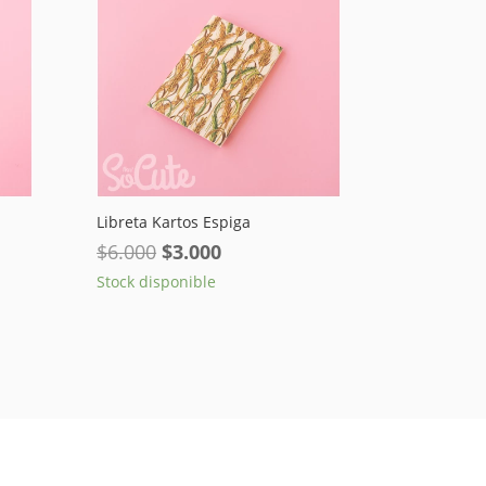
Libreta Kartos Espiga
El
El
$
6.000
$
3.000
precio
precio
Stock disponible
original
actual
era:
es:
$6.000.
$3.000.