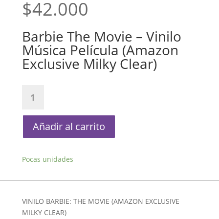
$
42.000
Barbie The Movie – Vinilo
Música Película (Amazon
Exclusive Milky Clear)
Barbie
The
Movie
-
Añadir al carrito
Vinilo
Música
Película
Pocas unidades
(Amazon
Exclusive
Milky
VINILO BARBIE: THE MOVIE (AMAZON EXCLUSIVE
Clear)
MILKY CLEAR)
cantidad