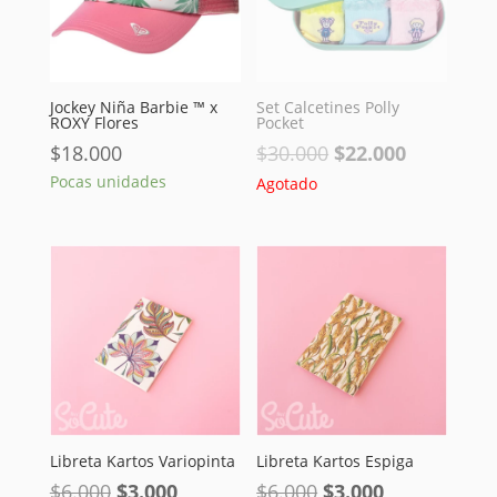
Jockey Niña Barbie ™ x
Set Calcetines Polly
ROXY Flores
Pocket
El
El
$
18.000
$
30.000
$
22.000
precio
precio
Pocas unidades
Agotado
original
actual
era:
es:
$30.000.
$22.000.
Libreta Kartos Variopinta
Libreta Kartos Espiga
El
El
El
El
$
6.000
$
3.000
$
6.000
$
3.000