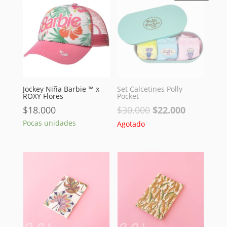
Jockey Niña Barbie ™ x
Set Calcetines Polly
ROXY Flores
Pocket
El
El
$
18.000
$
30.000
$
22.000
precio
precio
Pocas unidades
Agotado
original
actual
era:
es:
$30.000.
$22.000.