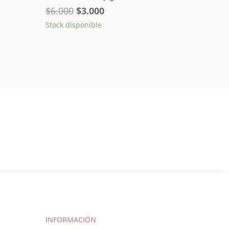
El
El
$
6.000
$
3.000
precio
precio
Stock disponible
original
actual
era:
es:
$6.000.
$3.000.
INFORMACIÓN