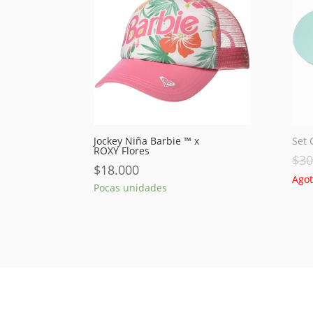
Jockey Niña Barbie ™ x
Set 
ROXY Flores
$
30
$
18.000
Ago
Pocas unidades