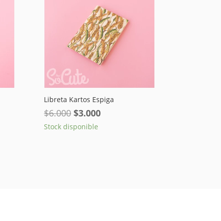
Libreta Kartos Espiga
El
El
$
6.000
$
3.000
precio
precio
Stock disponible
original
actual
era:
es:
$6.000.
$3.000.