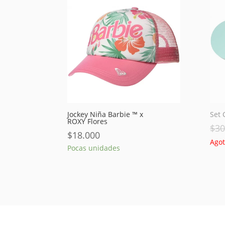
Jockey Niña Barbie ™ x
Set 
ROXY Flores
$
30
$
18.000
Ago
Pocas unidades