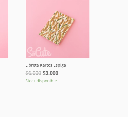
Libreta Kartos Espiga
El
El
$
6.000
$
3.000
precio
precio
Stock disponible
original
actual
era:
es:
$6.000.
$3.000.