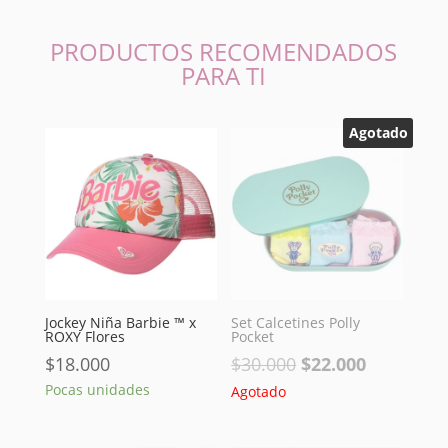
PRODUCTOS RECOMENDADOS
PARA TI
Agotado
Jockey Niña Barbie ™ x
Set Calcetines Polly
ROXY Flores
Pocket
El
El
$
18.000
$
30.000
$
22.000
precio
precio
Pocas unidades
Agotado
original
actual
era:
es: