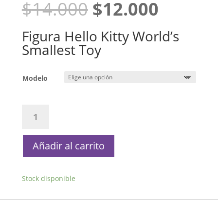
El
El
$
14.000
$
12.000
precio
precio
original
actual
Figura Hello Kitty World’s
era:
es:
Smallest Toy
$14.000.
$12.00
Modelo
Figura
Hello
Kitty
World's
Añadir al carrito
Smallest
Toy
cantidad
Stock disponible