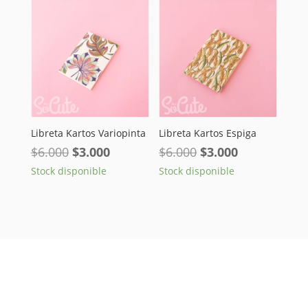
$30.000.
$22.000.
Libreta Kartos Variopinta
Libreta Kartos Espiga
El
El
El
El
$
6.000
$
3.000
$
6.000
$
3.000
precio
precio
precio
precio
Stock disponible
Stock disponible
original
actual
original
actual
era:
es:
era:
es:
$6.000.
$3.000.
$6.000.
$3.000.