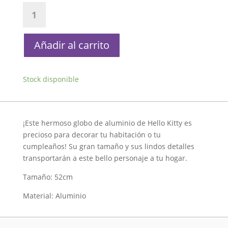
Globo
Hello
Kitty
Cuerpo
Añadir al carrito
Completo
Aluminio
Sanrio
Stock disponible
cantidad
¡Este hermoso globo de aluminio de Hello Kitty es
precioso para decorar tu habitación o tu
cumpleaños! Su gran tamaño y sus lindos detalles
transportarán a este bello personaje a tu hogar.
Tamaño: 52cm
Material: Aluminio