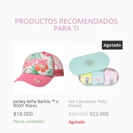
PRODUCTOS RECOMENDADOS
PARA TI
Agotado
Jockey Niña Barbie ™ x
Set Calcetines Polly
ROXY Flores
Pocket
El
El
$
18.000
$
30.000
$
22.000
precio
precio
Pocas unidades
Agotado
original
actual