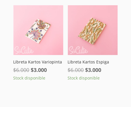
era:
es:
$30.000.
$22.000.
Libreta Kartos Variopinta
Libreta Kartos Espiga
El
El
El
El
$
6.000
$
3.000
$
6.000
$
3.000
precio
precio
precio
precio
Stock disponible
Stock disponible
original
actual
original
actual
era:
es:
era:
es:
$6.000.
$3.000.
$6.000.
$3.000.