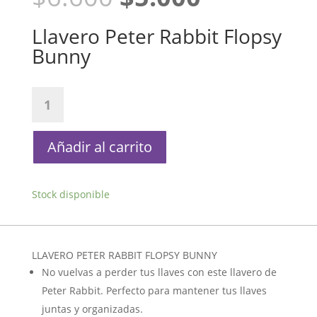
precio
precio
original
actual
Llavero Peter Rabbit Flopsy
era:
es:
Bunny
$6.600.
$5.000.
Llavero
Peter
Rabbit
Flopsy
Añadir al carrito
Bunny
cantidad
Stock disponible
LLAVERO PETER RABBIT FLOPSY BUNNY
No vuelvas a perder tus llaves con este llavero de
Peter Rabbit. Perfecto para mantener tus llaves
juntas y organizadas.