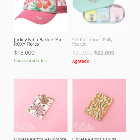
Jockey Niña Barbie ™ x
Set Calcetines Polly
ROXY Flores
Pocket
El
El
$
18.000
$
30.000
$
22.000
precio
precio
Pocas unidades
Agotado
original
actual
era:
es:
$30.000.
$22.000.
Libreta Kartos Variopinta
Libreta Kartos Espiga