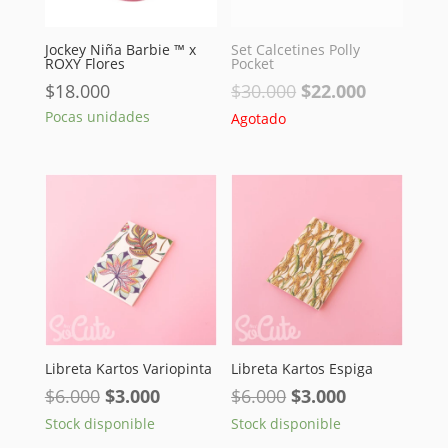
Jockey Niña Barbie ™ x
Set Calcetines Polly
ROXY Flores
Pocket
El
El
$
18.000
$
30.000
$
22.000
precio
precio
Pocas unidades
Agotado
original
actual
era:
es:
$30.000.
$22.000.
Libreta Kartos Variopinta
Libreta Kartos Espiga
El
El
El
El
$
6.000
$
3.000
$
6.000
$
3.000
precio
precio
precio
precio
Stock disponible
Stock disponible
original
actual
original
actual