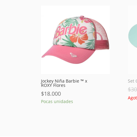
Jockey Niña Barbie ™ x
Set 
ROXY Flores
$
30
$
18.000
Ago
Pocas unidades