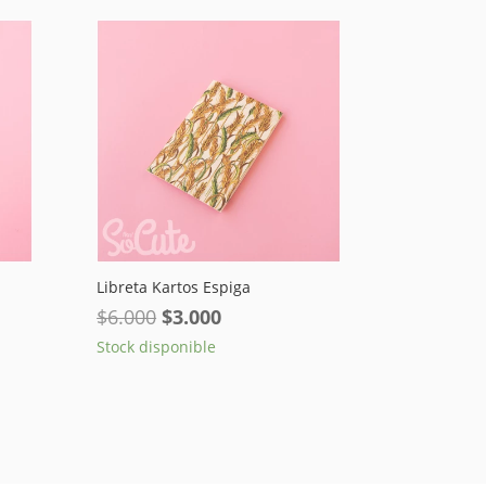
Libreta Kartos Espiga
El
El
$
6.000
$
3.000
precio
precio
Stock disponible
original
actual
era:
es:
$6.000.
$3.000.