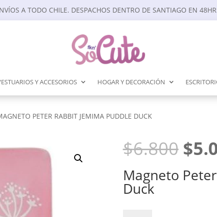
NVÍOS A TODO CHILE. DESPACHOS DENTRO DE SANTIAGO EN 48HR
VESTUARIOS Y ACCESORIOS
HOGAR Y DECORACIÓN
ESCRITOR
MAGNETO PETER RABBIT JEMIMA PUDDLE DUCK
El
$
6.800
$
5.
prec
orig
Magneto Peter
era:
Duck
$6.8
Magneto