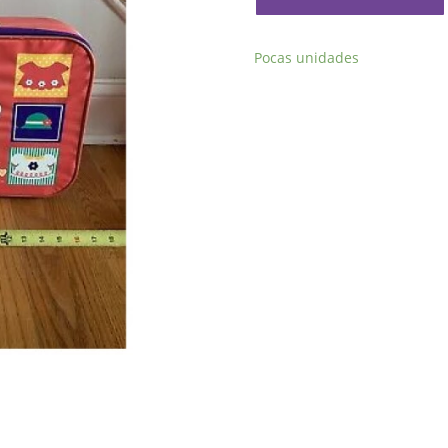
Kitty
Vintage
Pocas unidades
cantidad