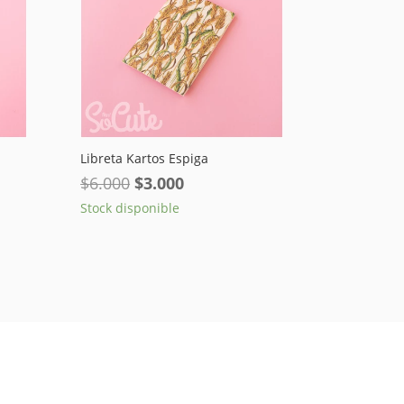
Libreta Kartos Espiga
El
El
$
6.000
$
3.000
precio
precio
Stock disponible
original
actual
era:
es:
$6.000.
$3.000.