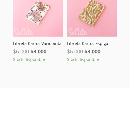
Libreta Kartos Variopinta
Libreta Kartos Espiga
El
El
El
El
$
6.000
$
3.000
$
6.000
$
3.000
precio
precio
precio
precio
Stock disponible
Stock disponible
original
actual
original
actual
era:
es:
era:
es:
$6.000.
$3.000.
$6.000.
$3.000.