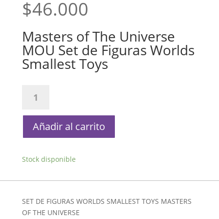
$
46.000
Masters of The Universe
MOU Set de Figuras Worlds
Smallest Toys
Masters
of
The
Universe
Añadir al carrito
MOU
Set
de
Stock disponible
Figuras
Worlds
Smallest
SET DE FIGURAS WORLDS SMALLEST TOYS MASTERS
Toys
OF THE UNIVERSE
cantidad