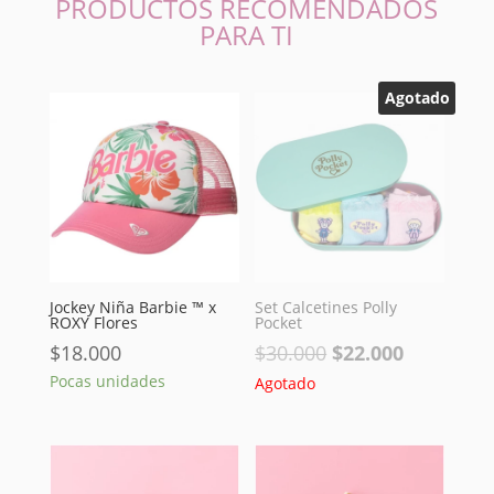
PRODUCTOS RECOMENDADOS
PARA TI
Agotado
Jockey Niña Barbie ™ x
Set Calcetines Polly
ROXY Flores
Pocket
El
El
$
18.000
$
30.000
$
22.000
precio
precio
Pocas unidades
Agotado
original
actual
era:
es:
$30.000.
$22.000.