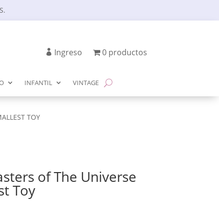
S.
Ingreso
0 productos
IO
INFANTIL
VINTAGE
MALLEST TOY
sters of The Universe
st Toy