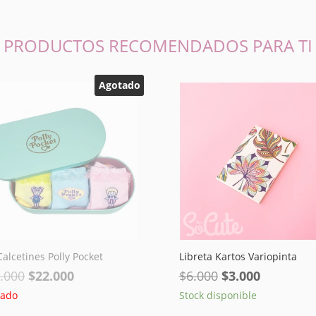
PRODUCTOS RECOMENDADOS PARA TI
Agotado
Calcetines Polly Pocket
Libreta Kartos Variopinta
El
El
El
El
.000
$
22.000
$
6.000
$
3.000
precio
precio
precio
precio
tado
Stock disponible
original
actual
original
actual