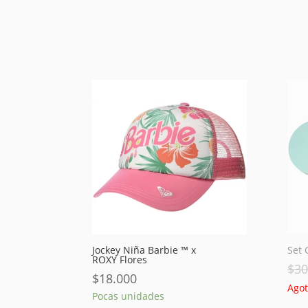
Jockey Niña Barbie ™ x
Set 
ROXY Flores
$
30
$
18.000
Ago
Pocas unidades