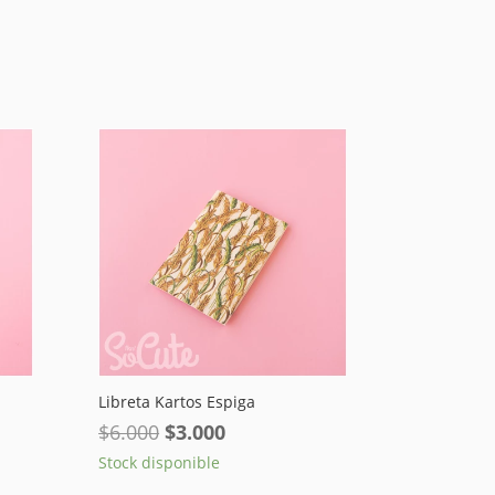
Libreta Kartos Espiga
El
El
$
6.000
$
3.000
precio
precio
Stock disponible
original
actual