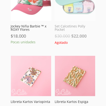
Jockey Niña Barbie ™ x
Set Calcetines Polly
ROXY Flores
Pocket
El
El
$
18.000
$
30.000
$
22.000
precio
precio
Pocas unidades
Agotado
original
actual
era:
es:
$30.000.
$22.000.
Libreta Kartos Variopinta
Libreta Kartos Espiga