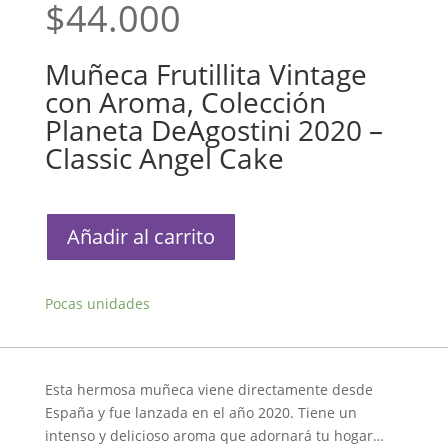
$
44.000
Muñeca Frutillita Vintage
con Aroma, Colección
Planeta DeAgostini 2020 –
Classic Angel Cake
Muñeca
Añadir al carrito
Frutillita
Vintage
con
Pocas unidades
Aroma,
Colección
Planeta
DeAgostini
Esta hermosa muñeca viene directamente desde
2020
España y fue lanzada en el año 2020. Tiene un
-
intenso y delicioso aroma que adornará tu hogar…
Classic