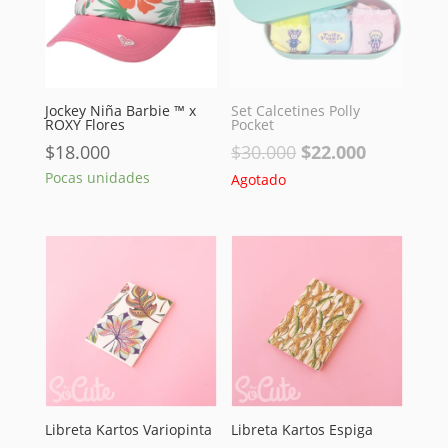
Jockey Niña Barbie ™ x
Set Calcetines Polly
ROXY Flores
Pocket
El
El
$
18.000
$
30.000
$
22.000
precio
precio
Pocas unidades
Agotado
original
actual
era:
es:
$30.000.
$22.000.
Libreta Kartos Variopinta
Libreta Kartos Espiga