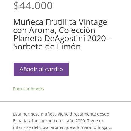
$
44.000
Muñeca Frutillita Vintage
con Aroma, Colección
Planeta DeAgostini 2020 –
Sorbete de Limón
Muñeca
Añadir al carrito
Frutillita
Vintage
con
Pocas unidades
Aroma,
Colección
Planeta
DeAgostini
Esta hermosa muñeca viene directamente desde
2020
España y fue lanzada en el año 2020. Tiene un
-
intenso y delicioso aroma que adornará tu hogar…
Sorbete