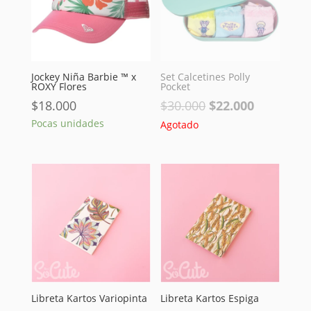
Jockey Niña Barbie ™ x
Set Calcetines Polly
ROXY Flores
Pocket
El
El
$
18.000
$
30.000
$
22.000
precio
precio
Pocas unidades
Agotado
original
actual
era:
es:
$30.000.
$22.000.
Libreta Kartos Variopinta
Libreta Kartos Espiga