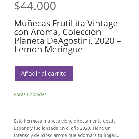
$
44.000
Muñecas Frutillita Vintage
con Aroma, Colección
Planeta DeAgostini, 2020 –
Lemon Meringue
Muñecas
Añadir al carrito
Frutillita
Vintage
con
Pocas unidades
Aroma,
Colección
Planeta
DeAgostini,
Esta hermosa muñeca viene directamente desde
2020
España y fue lanzada en el año 2020. Tiene un
-
intenso y delicioso aroma que adornará tu hogar…
Lemon