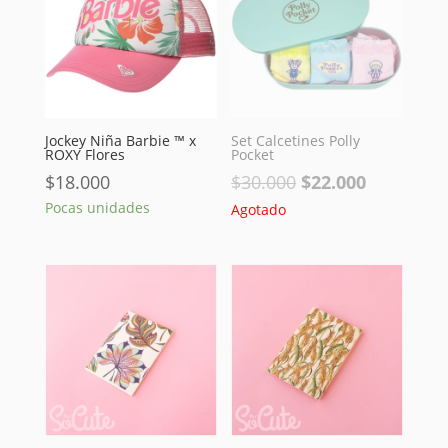
Jockey Niña Barbie ™ x
Set Calcetines Polly
ROXY Flores
Pocket
El
El
$
18.000
$
30.000
$
22.000
precio
precio
Pocas unidades
Agotado
original
actual
era:
es:
$30.000.
$22.000.