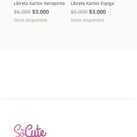
Libreta Kartos Variopinta
Libreta Kartos Espiga
El
El
El
El
$
6.000
$
3.000
$
6.000
$
3.000
precio
precio
precio
precio
Stock disponible
Stock disponible
original
actual
original
actual
era:
es:
era:
es:
$6.000.
$3.000.
$6.000.
$3.000.