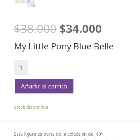
El
El
$
38.000
$
34.000
precio
precio
original
actual
My Little Pony Blue Belle
era:
es:
$38.000.
$34.00
My
Little
Pony
Blue
Añadir al carrito
Belle
cantidad
Stock disponible
Esta figura es parte de la colección del 40°