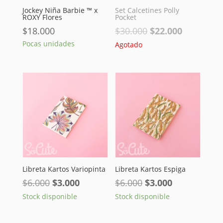
Jockey Niña Barbie ™ x
Set Calcetines Polly
ROXY Flores
Pocket
El
El
$
18.000
$
30.000
$
22.000
precio
precio
Pocas unidades
Agotado
original
actual
era:
es:
$30.000.
$22.000.
Libreta Kartos Variopinta
Libreta Kartos Espiga
El
El
El
El
$
6.000
$
3.000
$
6.000
$
3.000
precio
precio
precio
precio
Stock disponible
Stock disponible
original
actual
original
actual
era:
es:
era:
es: