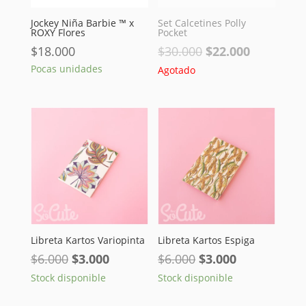
Jockey Niña Barbie ™ x
Set Calcetines Polly
ROXY Flores
Pocket
El
El
$
18.000
$
30.000
$
22.000
precio
precio
Pocas unidades
Agotado
original
actual
era:
es:
$30.000.
$22.000.
Libreta Kartos Variopinta
Libreta Kartos Espiga
El
El
El
El
$
6.000
$
3.000
$
6.000
$
3.000
precio
precio
precio
precio
Stock disponible
Stock disponible
original
actual
original
actual