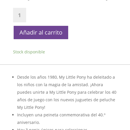
Peluche
Retro
My
little
Añadir al carrito
Pony
Aniversario
40
Stock disponible
Glory
cantidad
Desde los años 1980, My Little Pony ha deleitado a
los niños con la magia de la amistad. ¡Ahora
puedes unirte a My Little Pony para celebrar los 40
años de juego con los nuevos juguetes de peluche
My Little Pony!
Incluyen una peineta conmemorativa del 40.º
aniversario.
Hay 3 ponis únicos para coleccionar