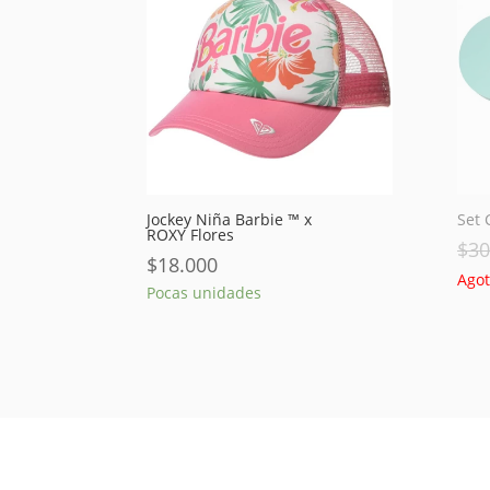
Jockey Niña Barbie ™ x
Set 
ROXY Flores
$
30
$
18.000
Ago
Pocas unidades