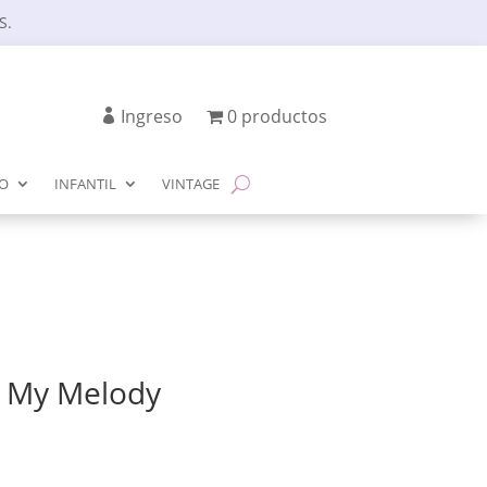
S.
Ingreso
0 productos
IO
INFANTIL
VINTAGE
o My Melody