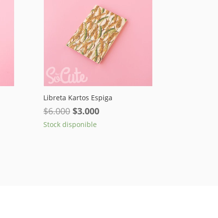
Libreta Kartos Espiga
El
El
$
6.000
$
3.000
precio
precio
Stock disponible
original
actual
era:
es:
$6.000.
$3.000.