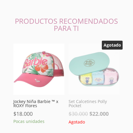
PRODUCTOS RECOMENDADOS
PARA TI
Agotado
Jockey Niña Barbie ™ x
Set Calcetines Polly
ROXY Flores
Pocket
El
El
$
18.000
$
30.000
$
22.000
precio
precio
Pocas unidades
Agotado
original
actual