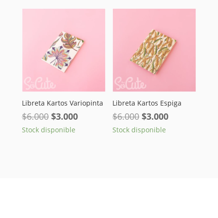
era:
es:
$30.000.
$22.000.
Libreta Kartos Variopinta
Libreta Kartos Espiga
El
El
El
El
$
6.000
$
3.000
$
6.000
$
3.000
precio
precio
precio
precio
Stock disponible
Stock disponible
original
actual
original
actual
era:
es:
era:
es:
$6.000.
$3.000.
$6.000.
$3.000.