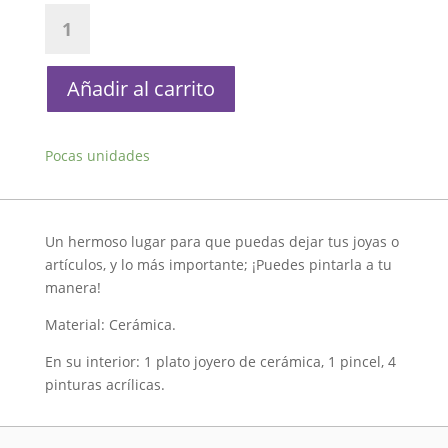
Set
Joyero
para
Pintar
Añadir al carrito
Hello
Kitty
Sanrio
Pocas unidades
cantidad
Un hermoso lugar para que puedas dejar tus joyas o
artículos, y lo más importante; ¡Puedes pintarla a tu
manera!
Material: Cerámica.
En su interior: 1 plato joyero de cerámica, 1 pincel, 4
pinturas acrílicas.