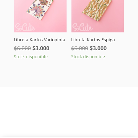
Libreta Kartos Variopinta
Libreta Kartos Espiga
El
El
El
El
$
6.000
$
3.000
$
6.000
$
3.000
precio
precio
precio
precio
Stock disponible
Stock disponible
original
actual
original
actual
era:
es:
era:
es:
$6.000.
$3.000.
$6.000.
$3.000.