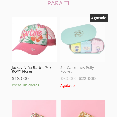
PARA TI
Agotado
Jockey Niña Barbie ™ x
Set Calcetines Polly
ROXY Flores
Pocket
El
El
$
18.000
$
30.000
$
22.000
precio
precio
Pocas unidades
Agotado
original
actual
era:
es:
$30.000.
$22.000.