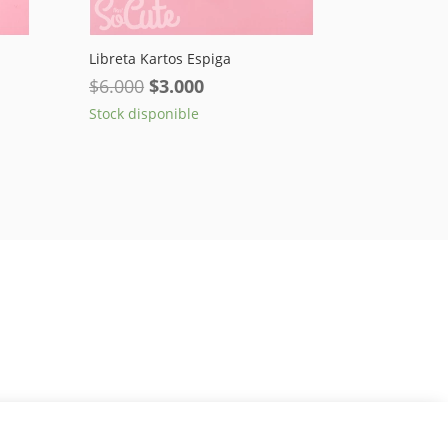
Libreta Kartos Espiga
El
El
$
6.000
$
3.000
precio
precio
Stock disponible
original
actual
era:
es:
$6.000.
$3.000.