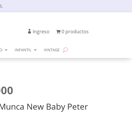
S.
Ingreso
0 productos
IO
INFANTIL
VINTAGE
El
000
io
precio
inal
actual
 Munca New Baby Peter
es:
00.
$4.000.