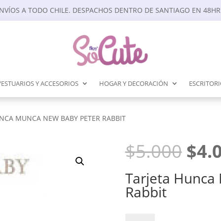
NVÍOS A TODO CHILE. DESPACHOS DENTRO DE SANTIAGO EN 48HR
VESTUARIOS Y ACCESORIOS
HOGAR Y DECORACIÓN
ESCRITOR
UNCA MUNCA NEW BABY PETER RABBIT
El
$
5.000
$
4.
prec
orig
Tarjeta Hunca
era:
Rabbit
$5.0
Tarjeta