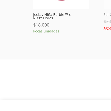
Jockey Niña Barbie ™ x
Set 
ROXY Flores
$
30
$
18.000
Ago
Pocas unidades