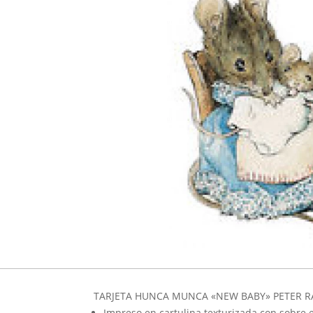
TARJETA HUNCA MUNCA «NEW BABY» PETER R
Impreso en cartulina texturizada con sobre