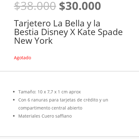
El
El
$
38.000
$
30.000
precio
precio
original
actual
Tarjetero La Bella y la
era:
es:
Bestia Disney X Kate Spade
$38.000.
$30.00
New York
Agotado
Tamaño: 10 x 7,7 x 1 cm aprox
Con 6 ranuras para tarjetas de crédito y un
compartimento central abierto
Materiales Cuero saffiano