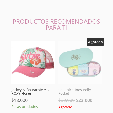
PRODUCTOS RECOMENDADOS
PARA TI
Agotado
Jockey Niña Barbie ™ x
Set Calcetines Polly
ROXY Flores
Pocket
El
El
$
18.000
$
30.000
$
22.000
precio
precio
Pocas unidades
Agotado