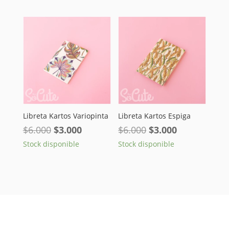
original
actual
era:
es:
$30.000.
$22.000.
Libreta Kartos Variopinta
Libreta Kartos Espiga
El
El
El
El
$
6.000
$
3.000
$
6.000
$
3.000
precio
precio
precio
precio
Stock disponible
Stock disponible
original
actual
original
actual
era:
es:
era:
es:
$6.000.
$3.000.
$6.000.
$3.000.