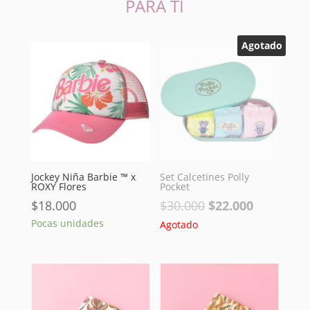
PARA TI
Agotado
Jockey Niña Barbie ™ x
Set Calcetines Polly
ROXY Flores
Pocket
El
El
$
18.000
$
30.000
$
22.000
precio
precio
Pocas unidades
Agotado
original
actual
era:
es:
$30.000.
$22.000.