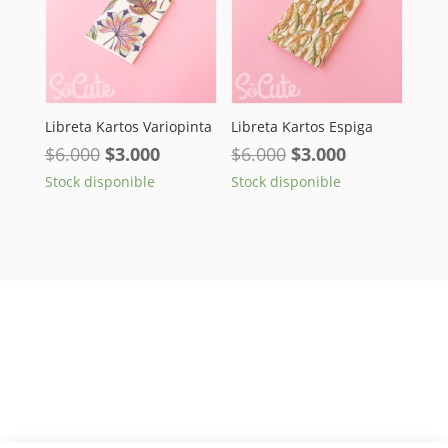
Libreta Kartos Variopinta
Libreta Kartos Espiga
El
El
El
El
$
6.000
$
3.000
$
6.000
$
3.000
precio
precio
precio
precio
Stock disponible
Stock disponible
original
actual
original
actual
era:
es:
era:
es:
$6.000.
$3.000.
$6.000.
$3.000.