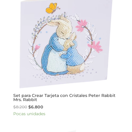
Set para Crear Tarjeta con Cristales Peter Rabbit
Mrs. Rabbit
El
El
$
8.200
$
6.800
precio
precio
Pocas unidades
original
actual
era:
es: