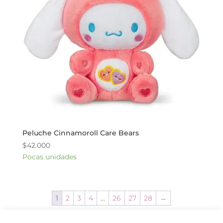
Peluche Cinnamoroll Care Bears
$
42.000
Pocas unidades
1
2
3
4
…
26
27
28
→