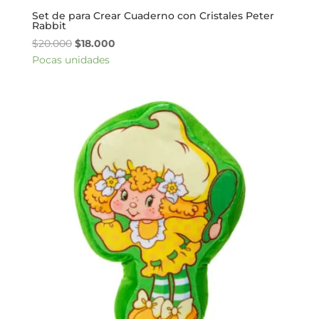
Set de para Crear Cuaderno con Cristales Peter
Rabbit
El
El
$
20.000
$
18.000
precio
precio
Pocas unidades
original
actual
era:
es:
$20.000.
$18.000.