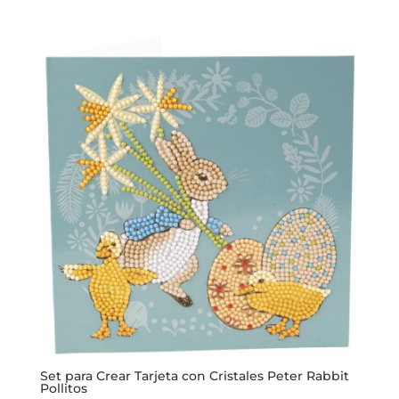
original
actual
era:
es:
$8.200.
$6.800.
Set para Crear Tarjeta con Cristales Peter Rabbit
Pollitos