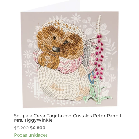
$8.200.
$6.800.
Set para Crear Tarjeta con Cristales Peter Rabbit
Mrs. TiggyWinkle
El
El
$
8.200
$
6.800
precio
precio
Pocas unidades