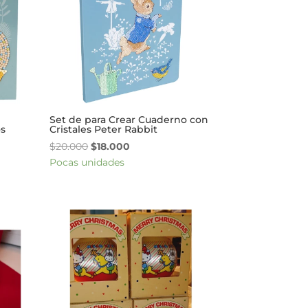
Set de para Crear Cuaderno con
os
Cristales Peter Rabbit
El
El
$
20.000
$
18.000
precio
precio
Pocas unidades
original
actual
era:
es:
$20.000.
$18.000.