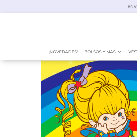
ENV
¡NOVEDADES!
BOLSOS Y MÁS
VES