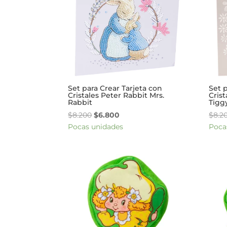
Set para Crear Tarjeta con
Set 
Cristales Peter Rabbit Mrs.
Crist
Rabbit
Tigg
El
El
$
8.200
$
6.800
$
8.2
precio
precio
Pocas unidades
Poca
original
actual
era:
es:
$8.200.
$6.800.