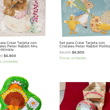
para Crear Tarjeta con
Set para Crear Tarjeta con
ales Peter Rabbit Mrs.
Cristales Peter Rabbit Pollit
yWinkle
El
El
$
8.200
$
6.800
El
El
00
$
6.800
precio
precio
Pocas unidades
precio
precio
s unidades
original
actual
original
actual
era:
es:
era:
es:
$8.200.
$6.800.
$8.200.
$6.800.