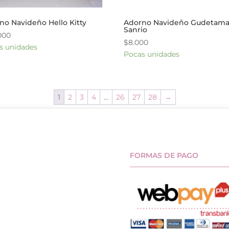
no Navideño Hello Kitty
Adorno Navideño Gudetam
Sanrio
000
$
8.000
s unidades
Pocas unidades
1
2
3
4
…
26
27
28
→
FORMAS DE PAGO