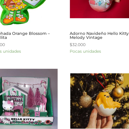
hada Orange Blossom –
Adorno Navideño Hello Kitt
llita
Melody Vintage
000
$
32.000
s unidades
Pocas unidades