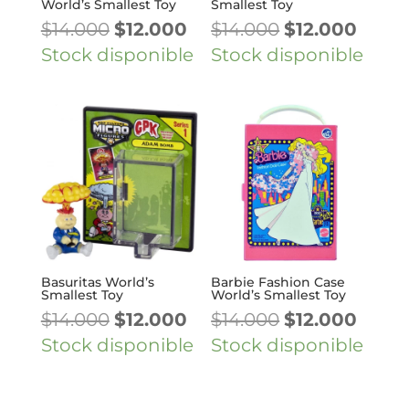
World’s Smallest Toy
Smallest Toy
El
El
El
El
$
14.000
$
12.000
$
14.000
$
12.000
precio
precio
precio
preci
Stock disponible
Stock disponible
original
actual
original
actua
era:
es:
era:
es:
$14.000.
$12.000.
$14.000.
$12.00
Basuritas World’s
Barbie Fashion Case
Smallest Toy
World’s Smallest Toy
El
El
El
El
$
14.000
$
12.000
$
14.000
$
12.000
precio
precio
precio
preci
Stock disponible
Stock disponible
original
actual
original
actua
era:
es:
era:
es: