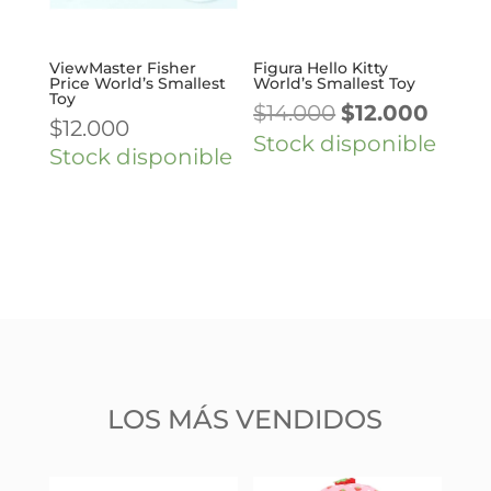
ViewMaster Fisher
Figura Hello Kitty
Price World’s Smallest
World’s Smallest Toy
Toy
El
El
$
14.000
$
12.000
$
12.000
precio
preci
Stock disponible
Stock disponible
original
actua
era:
es:
$14.000.
$12.00
LOS MÁS VENDIDOS