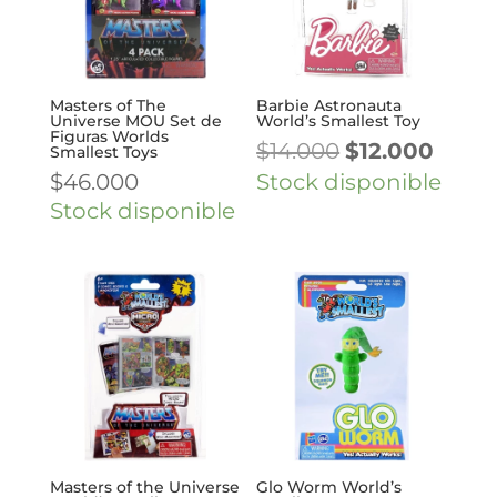
Masters of The
Barbie Astronauta
Universe MOU Set de
World’s Smallest Toy
Figuras Worlds
El
El
$
14.000
$
12.000
Smallest Toys
precio
preci
$
46.000
Stock disponible
original
actua
Stock disponible
era:
es:
$14.000.
$12.00
Masters of the Universe
Glo Worm World’s