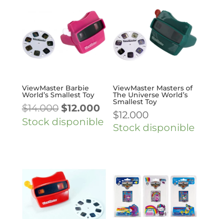
$14.000.
$12.000.
$14.000.
$12.00
ViewMaster Barbie
ViewMaster Masters of
World’s Smallest Toy
The Universe World’s
Smallest Toy
El
El
$
14.000
$
12.000
$
12.000
precio
precio
Stock disponible
Stock disponible
original
actual
era:
es:
$14.000.
$12.000.